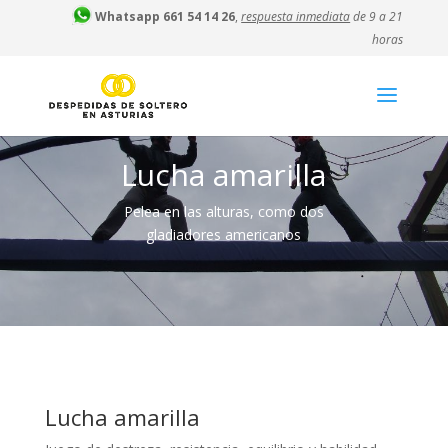
Whatsapp 661 54 14 26
,
respuesta inmediata
de 9 a 21
horas
Lucha amarilla
Pelea en las alturas, como dos
gladiadores americanos
Lucha amarilla