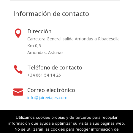
Información de contacto
Dirección

Carretera General salida Arriondas a Ribadesella
Km 0,5
Arriondas, Asturias
Teléfono de contacto

+34 661 54 14 26
Correo electrónico

info@jaireviajes.com
Utilizamos cookies propias y de terceros para recopilar
información que ayuda a optimizar su visita a sus páginas web.
No se utilizarán las cookies para recoger información de