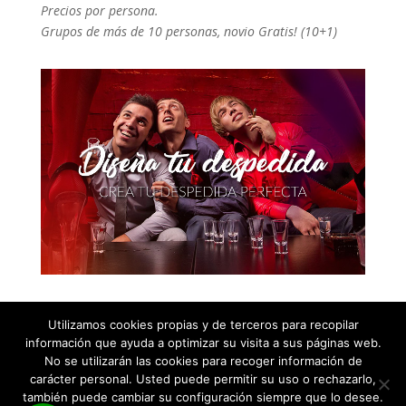
Precios por persona.
Grupos de más de 10 personas, novio Gratis! (10+1)
Utilizamos cookies propias y de terceros para recopilar
información que ayuda a optimizar su visita a sus páginas web.
No se utilizarán las cookies para recoger información de
carácter personal. Usted puede permitir su uso o rechazarlo,
también puede cambiar su configuración siempre que lo desee.
2026 © Despedidas de soltero y soltera en Asturias |