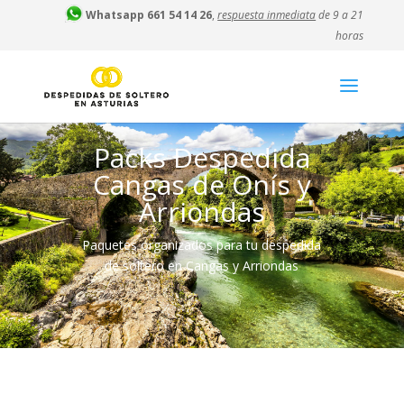
Whatsapp 661 54 14 26
,
respuesta inmediata
de 9 a 21
horas
Packs Despedida
Cangas de Onís y
Arriondas
Paquetes organizados para tu despedida
de soltero en Cangas y Arriondas