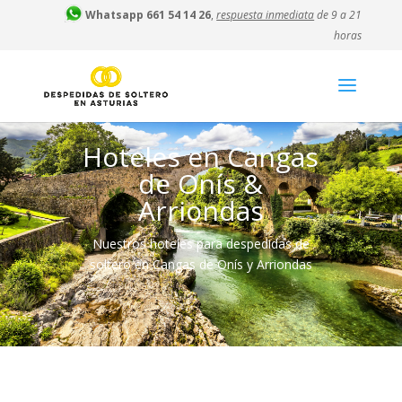
Whatsapp 661 54 14 26
,
respuesta inmediata
de 9 a 21
horas
Hoteles en Cangas
de Onís &
Arriondas
Nuestros hoteles para despedidas de
soltero en Cangas de Onís y Arriondas