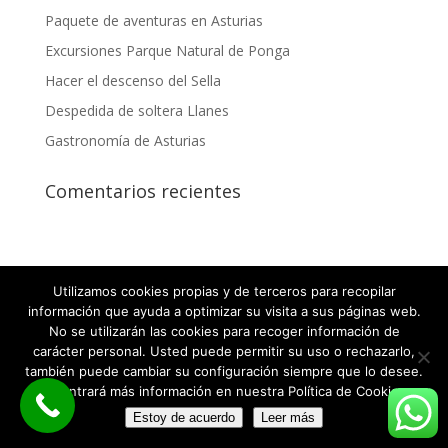
Paquete de aventuras en Asturias
Excursiones Parque Natural de Ponga
Hacer el descenso del Sella
Despedida de soltera Llanes
Gastronomía de Asturias
Comentarios recientes
Utilizamos cookies propias y de terceros para recopilar
información que ayuda a optimizar su visita a sus páginas web.
2026 © Despedidas de soltero y soltera en Asturias |
No se utilizarán las cookies para recoger información de
Aviso legal
·
Política de privacidad
·
Política de
carácter personal. Usted puede permitir su uso o rechazarlo,
también puede cambiar su configuración siempre que lo desee.
Cookies
Encontrará más información en nuestra Política de Cookies.
Estoy de acuerdo
Leer más