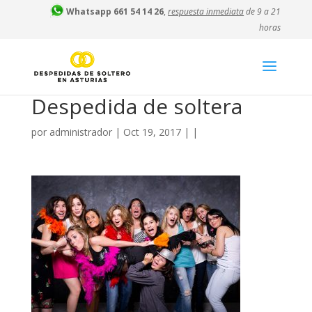
Whatsapp 661 54 14 26
,
respuesta inmediata
de 9 a 21
horas
Despedida de soltera
por
administrador
|
Oct 19, 2017
| |