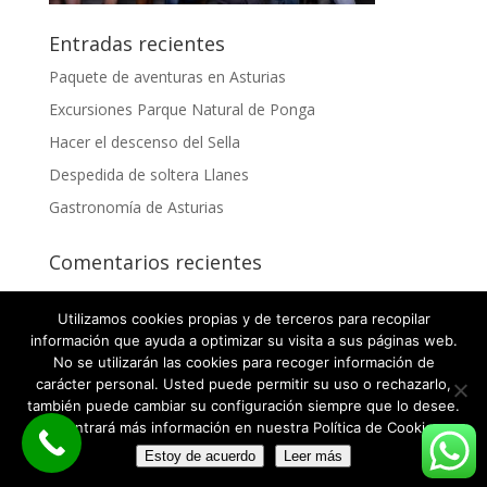
Entradas recientes
Paquete de aventuras en Asturias
Excursiones Parque Natural de Ponga
Hacer el descenso del Sella
Despedida de soltera Llanes
Gastronomía de Asturias
Comentarios recientes
Utilizamos cookies propias y de terceros para recopilar
información que ayuda a optimizar su visita a sus páginas web.
No se utilizarán las cookies para recoger información de
carácter personal. Usted puede permitir su uso o rechazarlo,
también puede cambiar su configuración siempre que lo desee.
2026 © Despedidas de soltero y soltera en Asturias |
Encontrará más información en nuestra Política de Cookies.
Aviso legal
·
Política de privacidad
·
Política de
Estoy de acuerdo
Leer más
Cookies